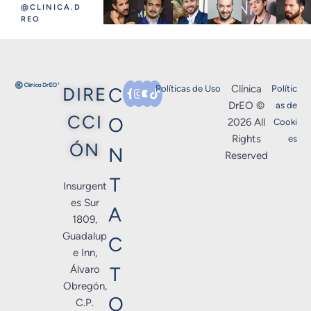
@CLINICA.D
REO
Clínica
DIRE
C
Políticas de Uso
Polític
DrEO ©
as de
CCI
O
2026 All
Cooki
Rights
es
ÓN
N
Reserved
T
Insurgent
es Sur
A
1809,
Guadalup
C
e Inn,
T
Álvaro
Obregón,
O
C.P.