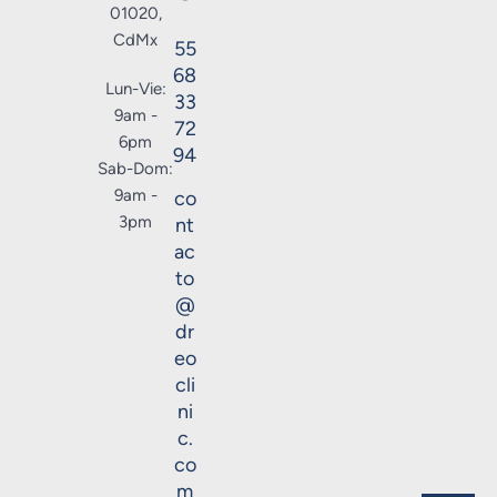
01020,
CdMx
55
68
Lun-Vie:
33
9am -
72
6pm
94
Sab-Dom:
9am -
co
3pm
nt
ac
to
@
dr
eo
cli
ni
c.
co
m