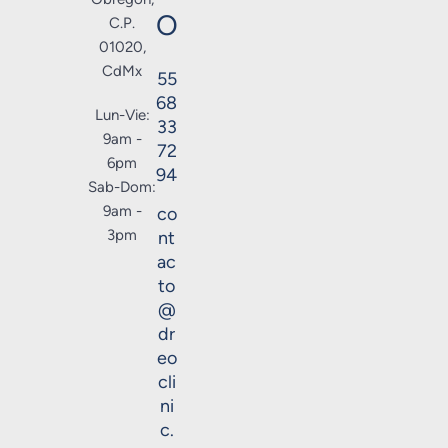
O
C.P.
01020,
CdMx
55
68
Lun-Vie:
33
9am -
72
6pm
94
Sab-Dom:
9am -
co
3pm
nt
ac
to
@
dr
eo
cli
ni
c.