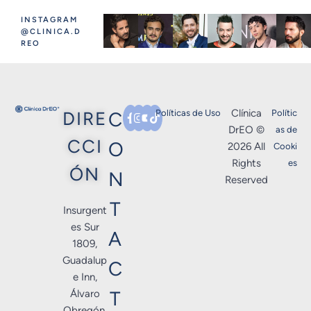
INSTAGRAM
@CLINICA.D
REO
Clínica
DIRE
C
Políticas de Uso
Polític
DrEO ©
as de
CCI
O
2026 All
Cooki
Rights
es
ÓN
N
Reserved
T
Insurgent
es Sur
A
1809,
Guadalup
C
e Inn,
T
Álvaro
Obregón,