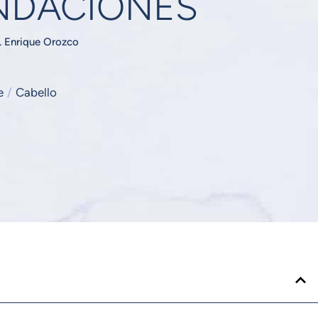
NDACIONES
. Enrique Orozco
e
/
Cabello