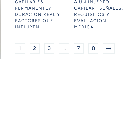
CAPILAR ES
A UN INJERTO
PERMANENTE?
CAPILAR? SEÑALES,
DURACIÓN REAL Y
REQUISITOS Y
FACTORES QUE
EVALUACIÓN
INFLUYEN
MÉDICA
1
2
3
…
7
8