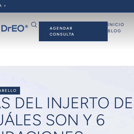
A >
INICIO
AGENDAR
BLOG
CONSULTA
ABELLO
 DEL INJERTO DE
UÁLES SON Y 6