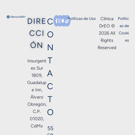
Clínica
DIRE
C
Políticas de Uso
Polític
DrEO ©
as de
CCI
O
2026 All
Cooki
Rights
es
ÓN
N
Reserved
T
Insurgent
es Sur
A
1809,
Guadalup
C
e Inn,
T
Álvaro
Obregón,
O
C.P.
01020,
CdMx
55