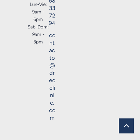
68
Lun-Vie:
33
9am -
72
6pm
94
Sab-Dom:
9am -
co
3pm
nt
ac
to
@
dr
eo
cli
ni
c.
co
m