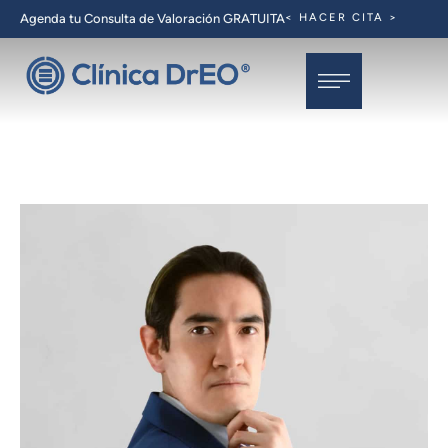
Agenda tu Consulta de Valoración GRATUITA
< HACER CITA >